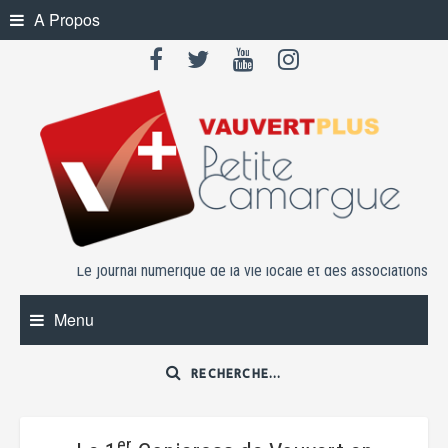
Skip
A Propos
to
content
Le journal numérique de la vie locale et des associations
Menu
er