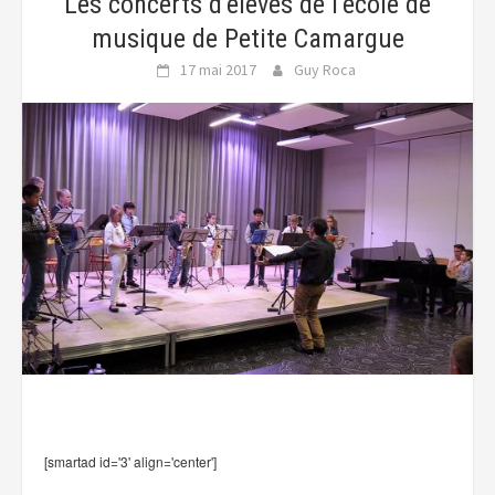
Les concerts d’élèves de l’école de
musique de Petite Camargue
17 mai 2017
Guy Roca
[smartad id='3' align='center']