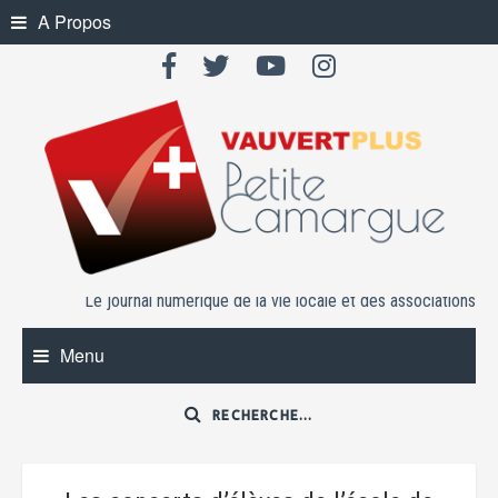
Skip
A Propos
to
content
Le journal numérique de la vie locale et des associations
Menu