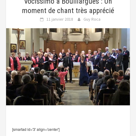
Vocissimo à Bouillargues : Un
moment de chant très apprécié
11 janvier 2018
Guy Roca
[smartad id='3' align='center']