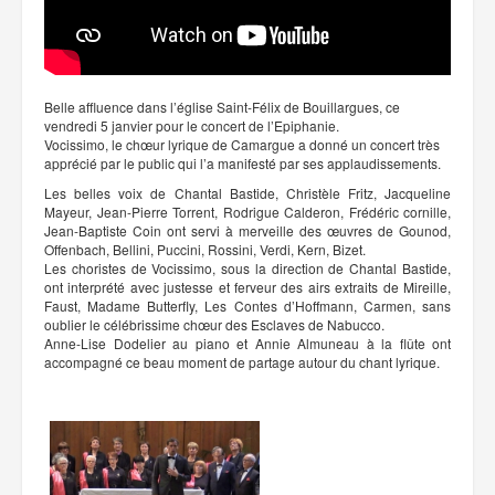
Belle affluence dans l’église Saint-Félix de Bouillargues, ce
vendredi 5 janvier pour le concert de l’Epiphanie.
Vocissimo, le chœur lyrique de Camargue a donné un concert très
apprécié par le public qui l’a manifesté par ses applaudissements.
Les belles voix de Chantal Bastide, Christèle Fritz, Jacqueline
Mayeur, Jean-Pierre Torrent, Rodrigue Calderon, Frédéric cornille,
Jean-Baptiste Coin ont servi à merveille des œuvres de Gounod,
Offenbach, Bellini, Puccini, Rossini, Verdi, Kern, Bizet.
Les choristes de Vocissimo, sous la direction de Chantal Bastide,
ont interprété avec justesse et ferveur des airs extraits de Mireille,
Faust, Madame Butterfly, Les Contes d’Hoffmann, Carmen, sans
oublier le célébrissime chœur des Esclaves de Nabucco.
Anne-Lise Dodelier au piano et Annie Almuneau à la flûte ont
accompagné ce beau moment de partage autour du chant lyrique.