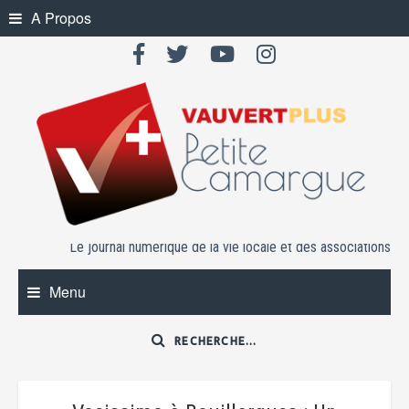
Skip
A Propos
to
content
Le journal numérique de la vie locale et des associations
Menu