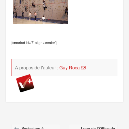
[smartad id='7' align='center']
A propos de l'auteur :
Guy Roca
Vocissimo à
Logo de l’Office de