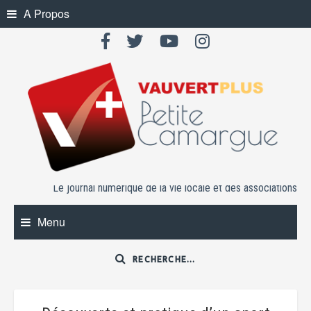
Skip
A Propos
to
content
Le journal numérique de la vie locale et des associations
Menu