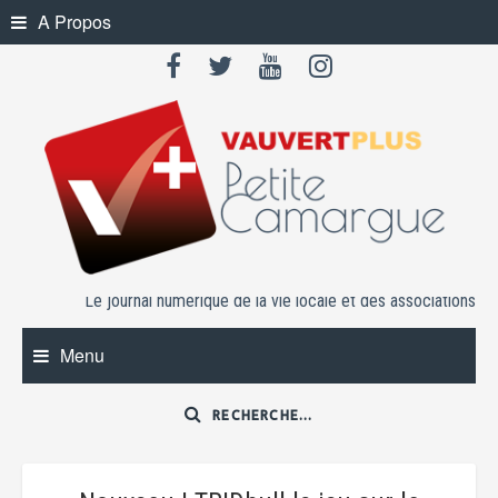
Skip
A Propos
to
content
Le journal numérique de la vie locale et des associations
Menu