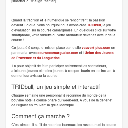
[smartad id='3' align='center']
Quand la tradition et le numérique se rencontrent, la passion
devient ludique. Voilà pourquoi nous avons créé
TRIDbull
, le jeu
d’évaluation sur la course camarguaise. En quelques clics sur votre
smartphone, votre tablette ou votre ordinateur devenez acteur de la
course !
Ce jeu a été conçu et mis en place par le site
vauvert-plus.com
en
partenariat avec
coursecamarguaise.com
et l’
Union des Jeunes
de Provence et du Languedoc
.
Il a pour objectif de faire participer activement les spectateurs,
aficiouna, jeunes et moins jeunes, à ce sport taurin en les incitant à
donner leur avis sur la course.
TRIDbull, un jeu simple et interactif
Chaque semaine une personnalité reconnue du monde de la
bouvine note la course phare du week-end. A vous de la défier et
de l’égaler en trouvant la grille identique.
Comment ça marche ?
C’est simple, il suffit de noter les taureaux, les raseteurs et la course