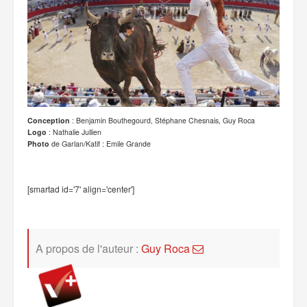
Conception
: Benjamin Bouthegourd, Stéphane Chesnais, Guy Roca
Logo
: Nathalie Jullien
Photo
de Garlan/Katif : Emile Grande
[smartad id='7' align='center']
A propos de l'auteur :
Guy Roca