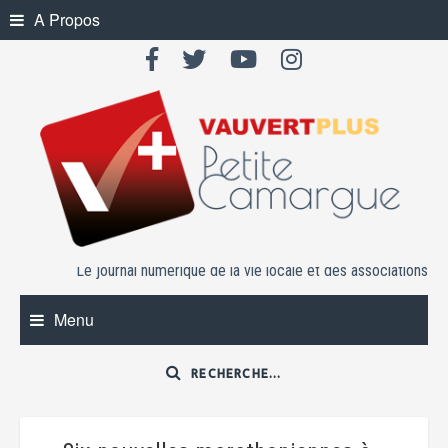
Skip
A Propos
to
content
Le journal numérique de la vie locale et des associations
Menu