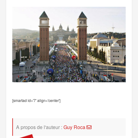
[smartad id='7' align='center']
A propos de l'auteur :
Guy Roca