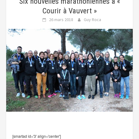
Six nouvelles marathoniennes à «
Courir à Vauvert »
26 mars 2018
Guy Roca
[smartad id='3' align='center']