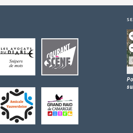
SE
Po
su