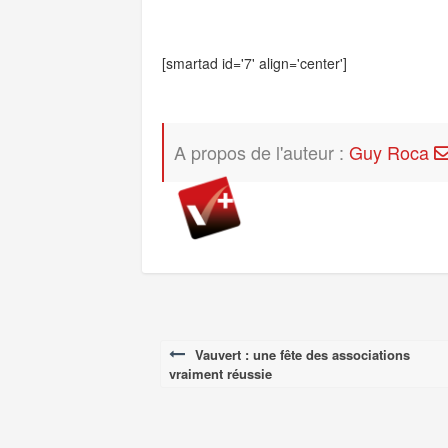
[smartad id='7' align='center']
A propos de l'auteur :
Guy Roca
Vauvert : une fête des associations
Post
vraiment réussie
navigation