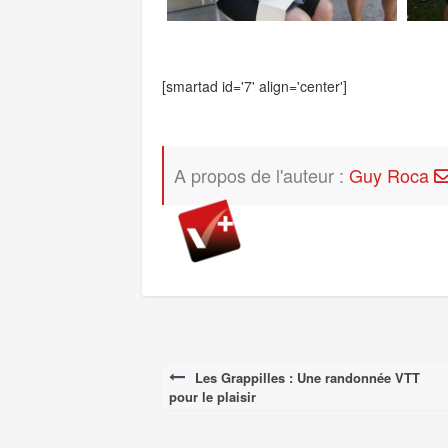
[smartad id='7' align='center']
A propos de l'auteur :
Guy Roca
Les Grappilles : Une randonnée VTT
Post
pour le plaisir
navigation