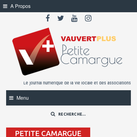
Skip
A Propos
to
content
Le journal numérique de la vie locale et des associations
Menu
PETITE CAMARGUE