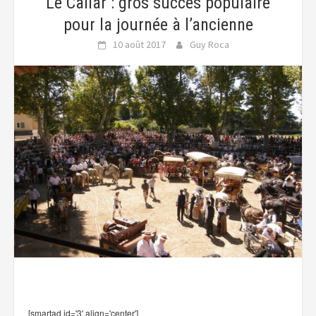
Le Cailar : gros succès populaire
pour la journée à l’ancienne
10 août 2017
Guy Roca
[smartad id='3' align='center']