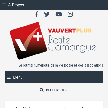
Skip
A Propos
to
content
Le journal numérique de la vie locale et des associations
Menu