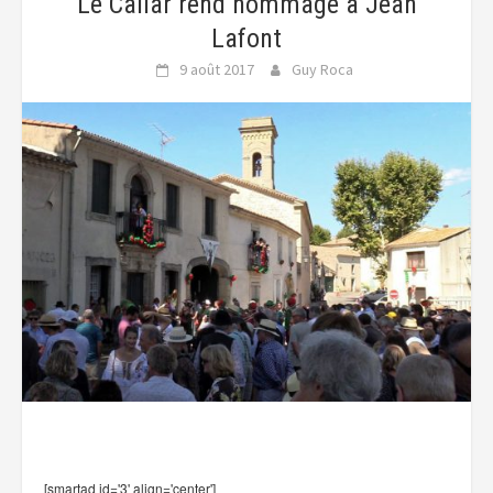
Le Cailar rend hommage à Jean
Lafont
9 août 2017
Guy Roca
[smartad id='3' align='center']