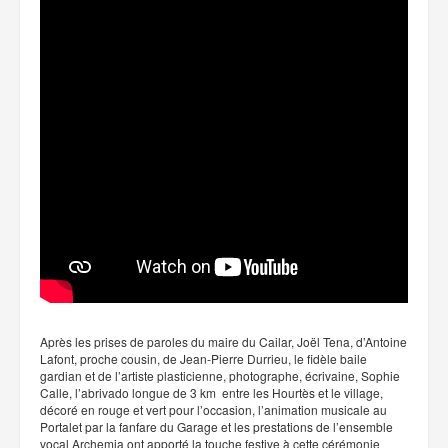
Après les prises de paroles du maire du Cailar, Joël Tena, d’Antoine
Lafont, proche cousin, de Jean-Pierre Durrieu, le fidèle baile
gardian et de l’artiste plasticienne, photographe, écrivaine, Sophie
Calle, l’abrivado longue de 3 km entre les Hourtès et le village,
décoré en rouge et vert pour l’occasion, l’animation musicale au
Portalet par la fanfare du Garage et les prestations de l’ensemble
vocal Archemia ont apporté la touche festive à cette cérémonie