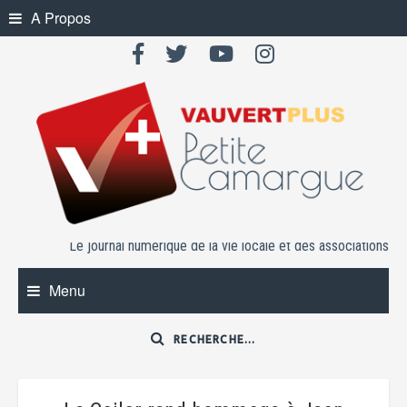
Skip
A Propos
to
content
Le journal numérique de la vie locale et des associations
Menu