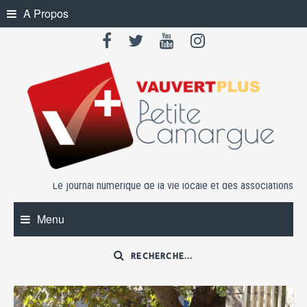
Skip
A Propos
to
content
Le journal numérique de la vie locale et des associations
Menu