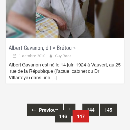
Albert Gavanon, dit « Brétou »
1 octobre 2010
Guy Roca
Albert Gavanon est né le 14 juin 1924 à Vauvert, au 25
rue de la République (l’actuel cabinet du Dr
Villarroya) dans une
[...]
Previous
1
…
144
145
Posts
146
147
navigation