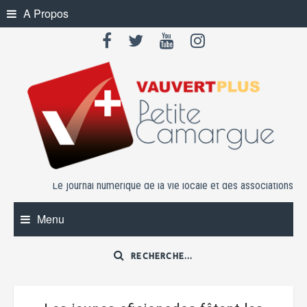
Skip
A Propos
to
content
Le journal numérique de la vie locale et des associations
Menu