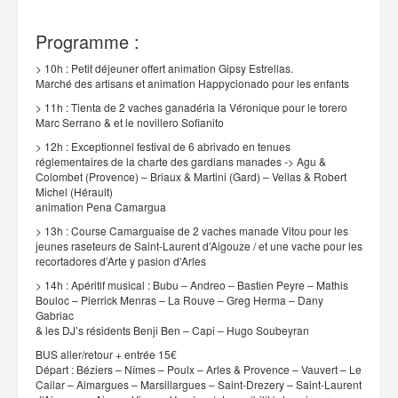
Programme :
> 10h : Petit déjeuner offert animation Gipsy Estrellas.
Marché des artisans et animation Happycionado pour les enfants
> 11h : Tienta de 2 vaches ganadéria la Véronique pour le torero
Marc Serrano & et le novillero Sofianito
> 12h : Exceptionnel festival de 6 abrivado en tenues
réglementaires de la charte des gardians manades -> Agu &
Colombet (Provence) – Briaux & Martini (Gard) – Vellas & Robert
Michel (Hérault)
animation Pena Camargua
> 13h : Course Camarguaise de 2 vaches manade Vitou pour les
jeunes raseteurs de Saint-Laurent d’Aigouze / et une vache pour les
recortadores d’Arte y pasion d’Arles
> 14h : Apéritif musical : Bubu – Andreo – Bastien Peyre – Mathis
Bouloc – Pierrick Menras – La Rouve – Greg Herma – Dany
Gabriac
& les DJ’s résidents Benji Ben – Capi – Hugo Soubeyran
BUS aller/retour + entrée 15€
Départ : Béziers – Nîmes – Poulx – Arles & Provence – Vauvert – Le
Cailar – Aimargues – Marsillargues – Saint-Drezery – Saint-Laurent