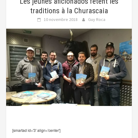
Les jeunes aficionados fêtent les
traditions à la Churascaia
10 novembre 2018
Guy Roca
[smartad id='3' align='center']