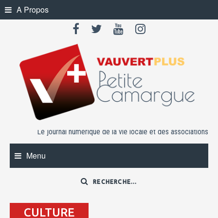
Skip
A Propos
to
content
Le journal numérique de la vie locale et des associations
Menu
CULTURE