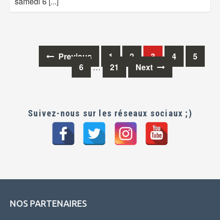
samedi 6
[...]
Previous
1
2
3
4
5
Posts
6
…
21
Next
navigation
Suivez-nous sur les réseaux sociaux ;)
NOS PARTENAIRES