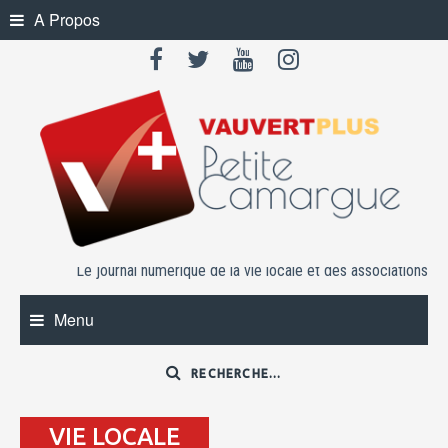
Skip
A Propos
to
content
Le journal numérique de la vie locale et des associations
Menu
VIE LOCALE